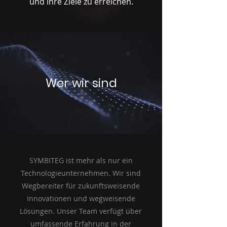
und ihre Ziele zu erreichen.
Wer wir sind
SYMBITEG ist mehr als nur ein
Technologieunternehmen. Wir sind
Wegbereiter für zukunftsweisende
Innovationen und wegweisende
Lösungen. Unser Team verfügt über
umfassende Erfahrung in der