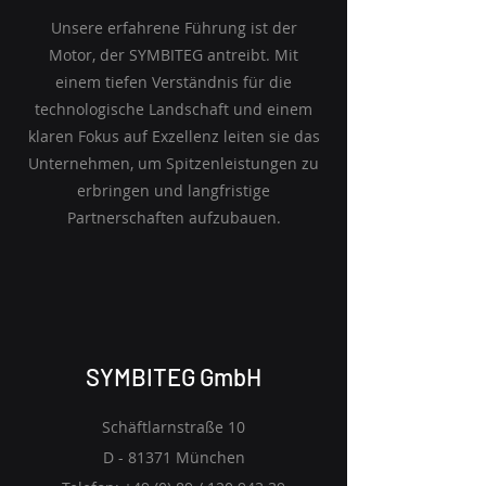
Unsere erfahrene Führung ist der
Motor, der SYMBITEG antreibt. Mit
einem tiefen Verständnis für die
technologische Landschaft und einem
klaren Fokus auf Exzellenz leiten sie das
Unternehmen, um Spitzenleistungen zu
erbringen und langfristige
Partnerschaften aufzubauen.
SYMBITEG GmbH
Schäftlarnstraße 10
D - 81371 München